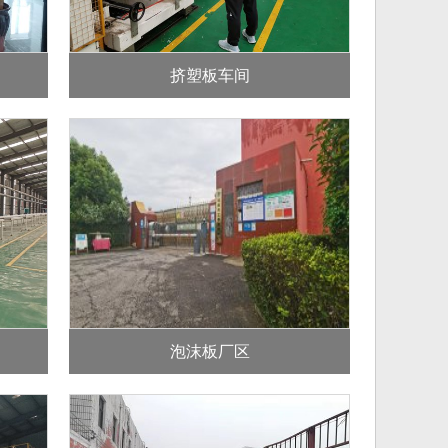
挤塑板车间
泡沫板厂区